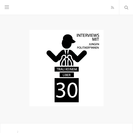
R
S
S