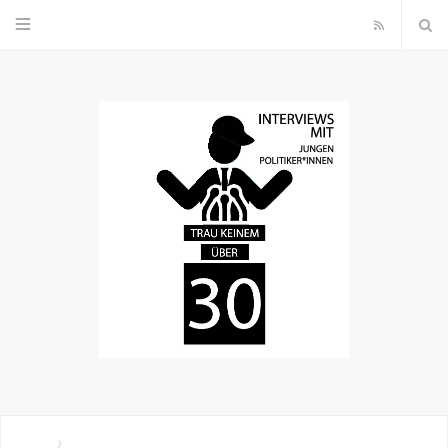
R
S
S