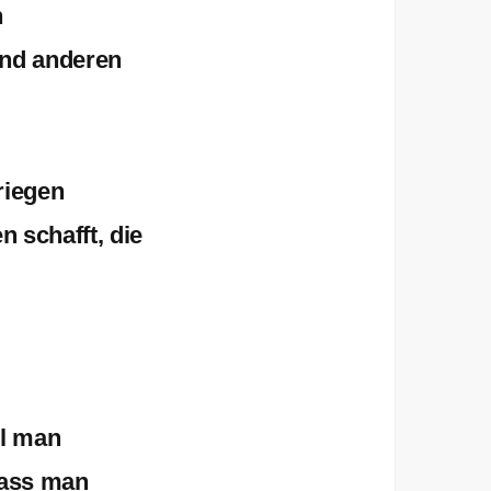
h
und anderen
riegen
 schafft, die
il man
dass man