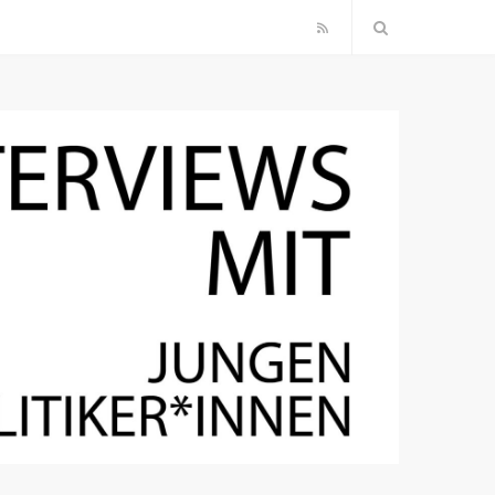
R
S
S