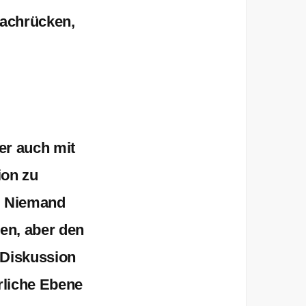
nachrücken,
ver auch mit
ion zu
. Niemand
en, aber den
 Diskussion
hrliche Ebene