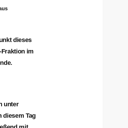
aus
unkt dieses
U-Fraktion im
ende
.
h unter
n diesem Tag
ießend mit