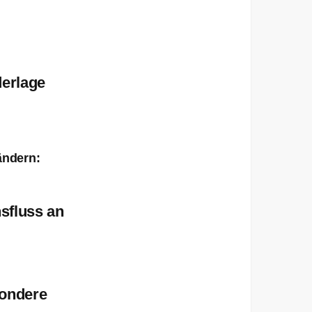
derlage
ändern:
sfluss an
sondere